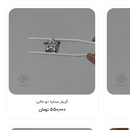
گریلز ستاره تو خالی
550,000 تومان