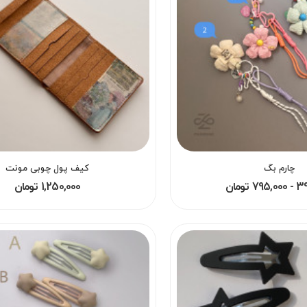
چارم بگ
کیف پول چوبی مونت
 تومان
1,250,000 تومان