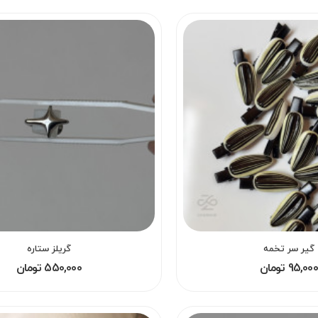
گیر سر تخمه
گریلز ستاره
95,000 تومان
550,000 تومان