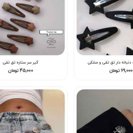
 دنباله دار تق تقی و مشکی
گیر سر ستاره تق تقی
69,000 تومان
45,000 تومان