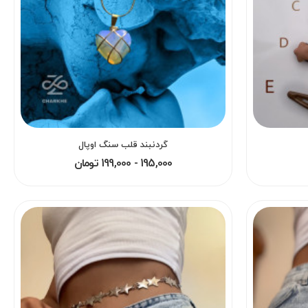
گردنبند قلب سنگ اوپال
195,000 - 199,000 تومان