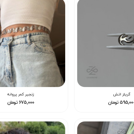
گریلز اتش
زنجیر کمر پروانه
595,0 تومان
675,000 تومان