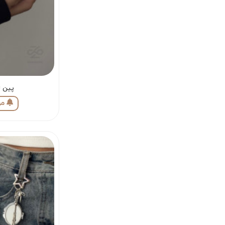
پین ل
مو