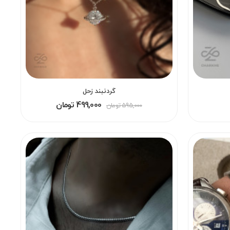
گردنبند زحل
499,000 تومان
595,000 تومان