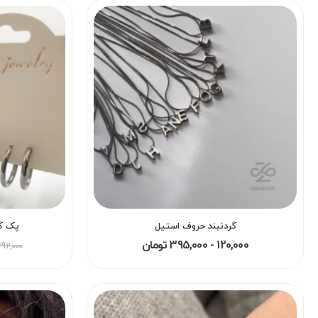
گردنبند حروف استیل
پک گو
120,000 - 395,000 تومان
292,000 توما