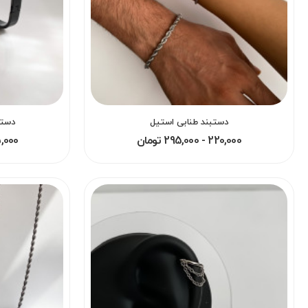
دستبند طنابی استیل
دستب
220,000 - 295,000 تومان
595,000 - 00