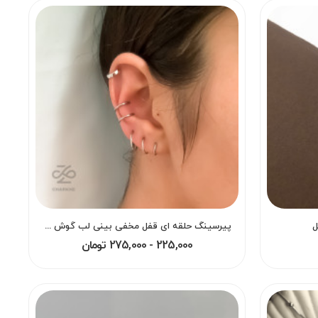
ل
پیرسینگ حلقه ای قفل مخفی بینی لب گوش هلیکس دیث اوربیتال کانچ سپتام
225,000 - 275,000 تومان