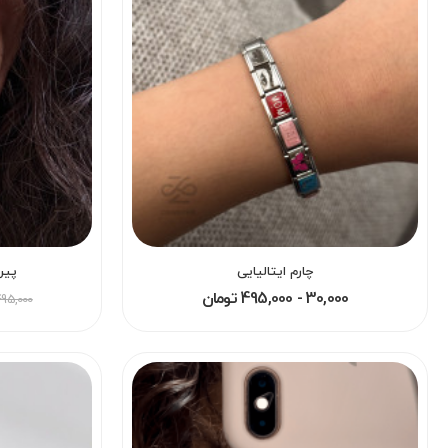
چارم ایتالیایی
پیر
30,000 - 495,000 تومان
495,000 توما