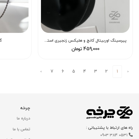
پیرسینگ اوربیتال کانچ و هلیکس زنجیری استیل
گ
459,000 تومان
›
7
6
5
4
3
2
1
‹
چرخه
درباره ما
راه های ارتباط با پشتیبانی :
تماس با ما
0531 384 0903