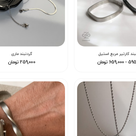
ند کارتیر مربع استیل
گردنبند ماری
659,0 تومان
259,000 تومان