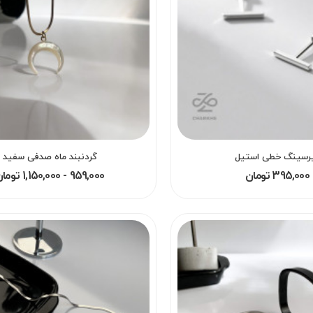
رسینگ خطی استیل
گردنبند ماه صدفی سفید
395,000 تومان
959,000 - 1,150,000 تومان