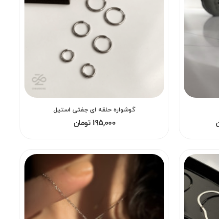
گوشواره حلقه ای جفتی استیل
195,000 تومان