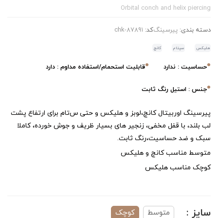
Orbital conch and helix piercing
دسته بندی:
پیرسینگ
کد:
chk-87891
هلیکس
سپتام
کانچ
حساسیت : ندارد
قابلیت استحمام/استفاده مداوم : دارد
جنس : استیل رنگ ثابت
پیرسینگ اوربیتال کانچ،لوبز و هلیکس و حتی س‌تام برای ارتفاع پشت
لب بلند، با قفل مخفی، زنجیر های بسیار ظریف و جوش خورده، کاملا
سبک و ضد حساسیت،رنگ ثابت.
متوسط مناسب کانچ و هلیکس
کوچک مناسب هلیکس
سایز :
متوسط
کوچک