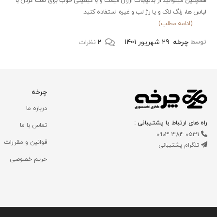
همچنین میتوانید از بدلیجات ارزان قیمت و با کیفیتی خوب برای ست کردن با
لباس ها، رنگ لاک و یا رژ لب و غیره استفاده کنید.
(ادامه مطلب)
چرخه
29 شهریور 1401
2
نظرات
توسط
چرخه
درباره ما
راه های ارتباط با پشتیبانی :
تماس با ما
0531 384 0903
قوانین و مقررات
تلگرام پشتیبانی
حریم خصوصی