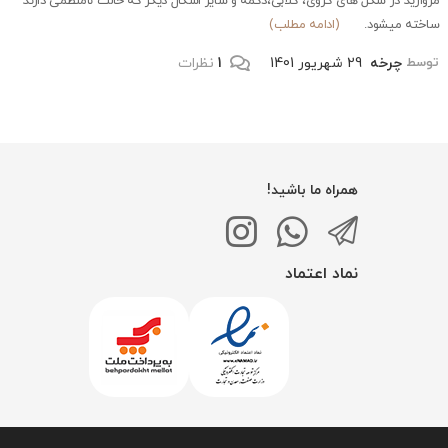
مروارید در شکل های کروی، گلابی،دکمه و سایر اشکال دیگر که حالت نامنظمی دارند
ساخته میشود.
(ادامه مطلب)
چرخه
29 شهریور 1401
1
نظرات
توسط
همراه ما باشید!
نماد اعتماد