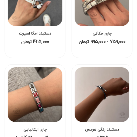
چارم حکاکی
دستبند امگا اسپرت
759,000 - 995,000 تومان
425,000 تومان
دستبند رنگی هرمس
چارم ایتالیایی