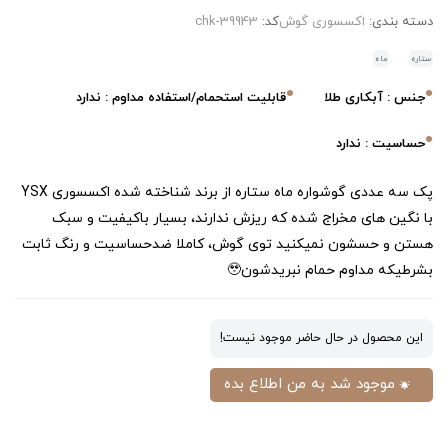
دسته بندی:
اکسسوری گوش
کد:
chk-39943
ستاره
ماه
جنس : آبکاری طلا
قابلیت استحمام/استفاده مداوم : ندارد
حساسیت : ندارد
پک سه عددی گوشواره ماه ستاره از برند شناخته شده اکسسوری YSX
با نگین های مخراج شده که ریزش ندارند، بسیار باکیفیت و سبک
هستن و حسشون نمیکنید توی گوش، کاملا ضدحساسیت و رنگ ثابت
بشرطیکه مداوم حمام نبریدشون🥹
این محصول در حال حاضر موجود نیست!
موجود شد به من اطلاع بده