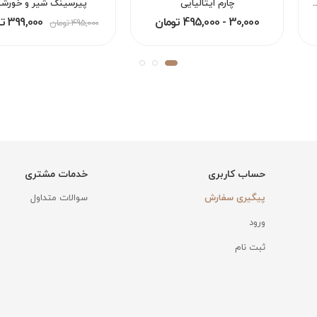
مخفی بینی لب گوش هلیکس دیث اوربیتال کانچ سپتام
چارم ایتالیایی
پیرسینگ شیر و خورشی
30,000 - 495,000 تومان
399,000 تومان
495,000 تومان
حساب کاربری
خدمات مشتری
پیگیری سفارش
سوالات متداول
ورود
ثبت نام