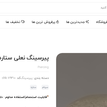
روشگاه
جدیدترین ها
پرفروش ترین ها
تخفیف ها
پیرسینگ نعلی ستار
Piercing
دسته بندی:
پیرسینگ
کد:
chk-79410
سپتام
ستاره
قابلیت استحمام/استفاده مداوم : دار