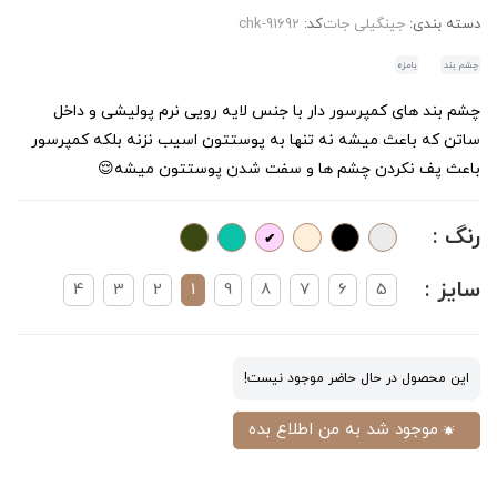
دسته بندی:
جینگیلی جات
کد:
chk-91692
چشم بند
بامزه
چشم بند های کمپرسور دار با جنس لایه رویی نرم پولیشی و داخل
ساتن که باعث میشه نه تنها به پوستتون اسیب نزنه بلکه کمپرسور
باعث پف نکردن چشم ها و سفت شدن پوستتون میشه😌
رنگ :
سایز :
4
3
2
1
9
8
7
6
5
این محصول در حال حاضر موجود نیست!
موجود شد به من اطلاع بده