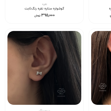
نقره
ه
گوشواره ستاره نقره رنگ‌ثابت
395,000
تومان
پیرسینگ