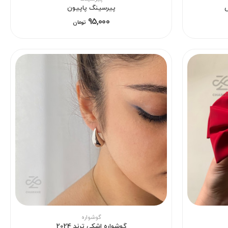
ش
پیرسینگ پاپیون
95,000
تومان
گوشواره
گوشواره اشکی ترند 2024