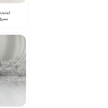
گوشواره
195,000 - 95,000