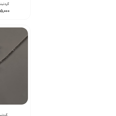
گردنبند
295,000 - 295,000
گردنب