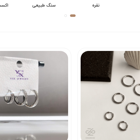
نقره
سنگ طبیعی
اکسس