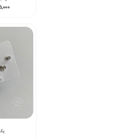
115,000 - 125,000
پک 