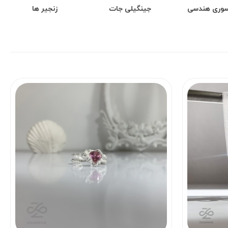
وری هندسی
جینگیلی جات
زنجیر ها