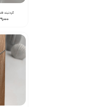
گردنبند قل
229,000 - 295,000