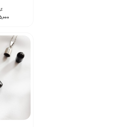
گر
115,000 - 125,000