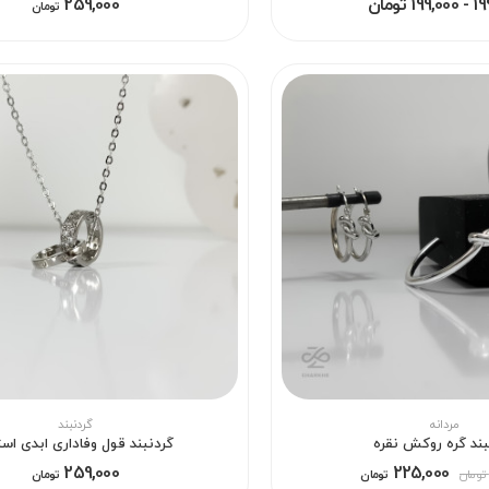
1 تومان
259,000
تومان
مردانه
گردنبند
ند گره روکش نقره
گردنبند قول وفاداری ابدی اس
259,000
225,000
تومان
تومان
تومان