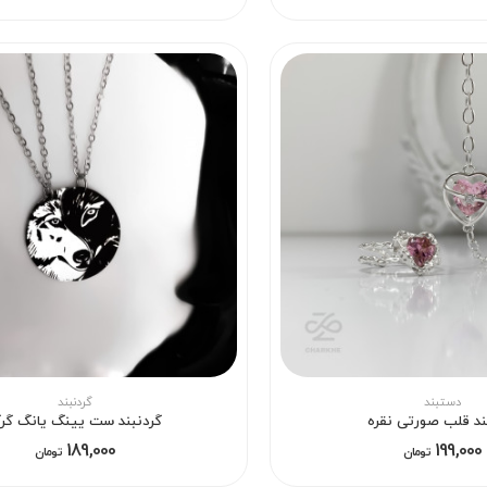
دستبند
گردنبند
د قلب صورتی نقره
گردنبند ست یینگ یانگ گر
189,000
199,000
تومان
تومان