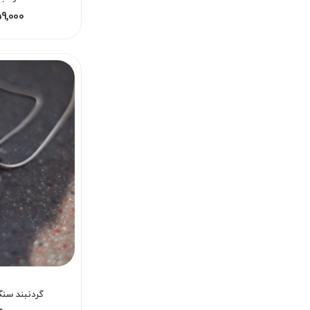
159,000 - 259,000
گردنبند سن