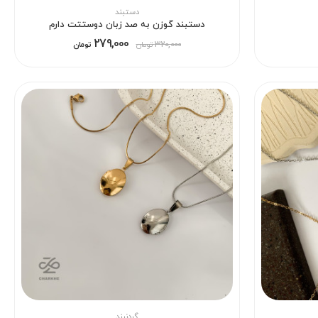
دستبند
دستبند گوزن به صد زبان دوستتت دارم
279,000
320,000
تومان
تومان
گردنبند