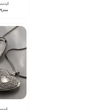
گردنبن
179,000 - 220,000
گردنب