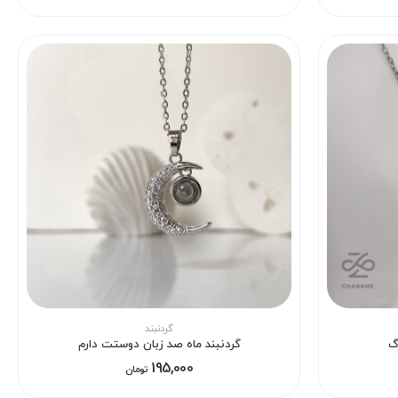
گردنبند
گ
گردنبند ماه صد زبان دوستت دارم
195,000
تومان