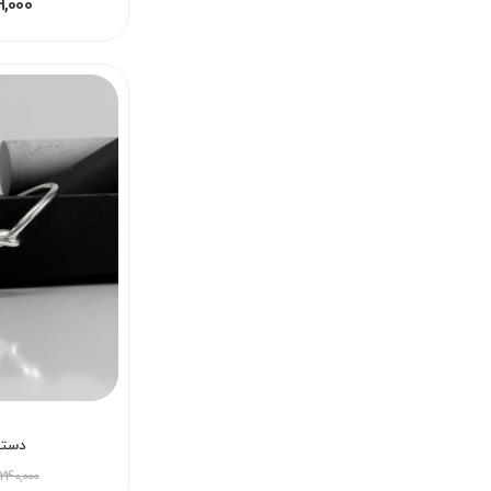
199,000 - 99,000
دستب
240,000