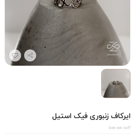
ایرکاف زنبوری فیک استیل
bee ear cuff