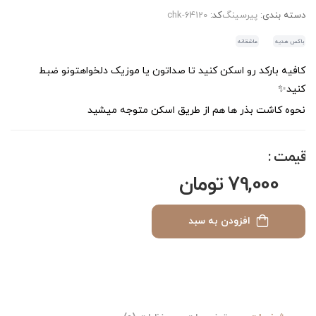
دسته بندی:
پیرسینگ
کد:
chk-64120
باکس هدیه
عاشقانه
کافیه بارکد رو اسکن کنید تا صداتون یا موزیک دلخواهتونو ضبط
کنید✨
نحوه کاشت بذر ها هم از طریق اسکن متوجه میشید
قیمت :
79,000 تومان
افزودن به سبد