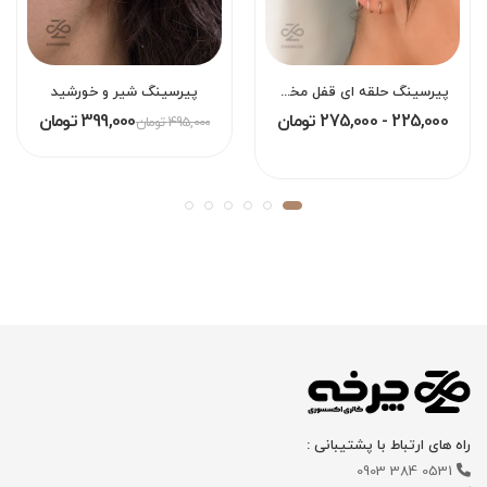
پیرسینگ حلقه ای قفل مخفی بینی لب گوش هلیکس دیث اوربیتال کانچ سپتام
پیرسینگ شیر و خورشید
225,000 - 275,000 تومان
399,000 تومان
495,000 تومان
راه های ارتباط با پشتیبانی :
0531 384 0903