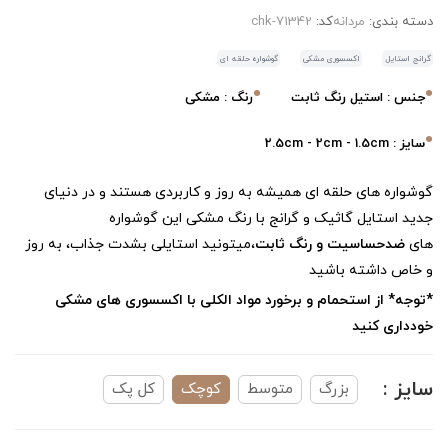
دسته بندی:
مردانه
کد:
chk-71342
گرانج استایل
اکسسوری مشکی
گوشواره حلقه ای
جنس : استیل رنگ ثابت
رنگ : مشکی
سایز : 2.5cm - 2cm - 1.5cm
گوشواره های حلقه ای همیشه به روز و کاربردی هستند و در دنیای
جدید استایل گاثیک و گرانج با رنگ مشکی این گوشواره
های
ضدحساسیت و رنگ ثابت
،میتونید استایلی بشدت جذاب، به روز
و خاص داشته باشید
*توجه* از استحمام و برخورد مواد الکلی با اکسسوری های مشکی
خودداری کنید
سایز :
بزرگ
متوسط
کوچک
کل‌ پک