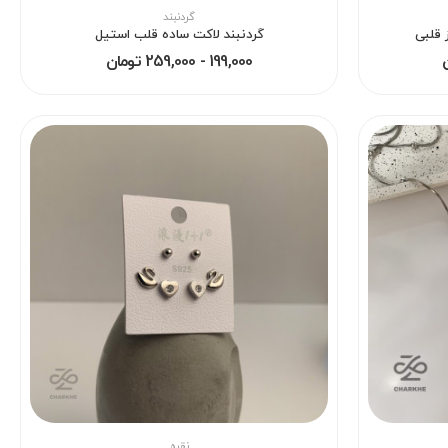
گردنبند
 قلبی
گردنبند لاکت ساده قلب استیل
199,000 - 259,000 تومان
نقره