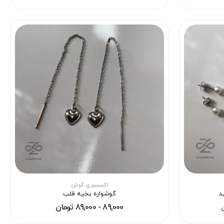
اکسسوری گوش
د
گوشواره بخیه قلب
89,000 - 89,000 تومان
ن