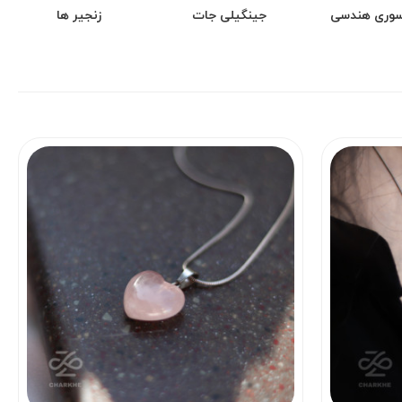
وری هندسی
جینگیلی جات
زنجیر ها