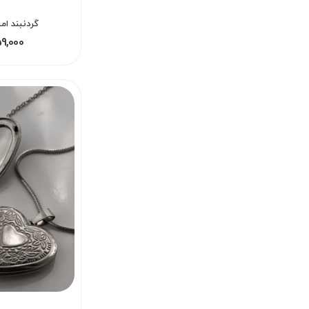
گردنبند ا
159,000 - 259,000