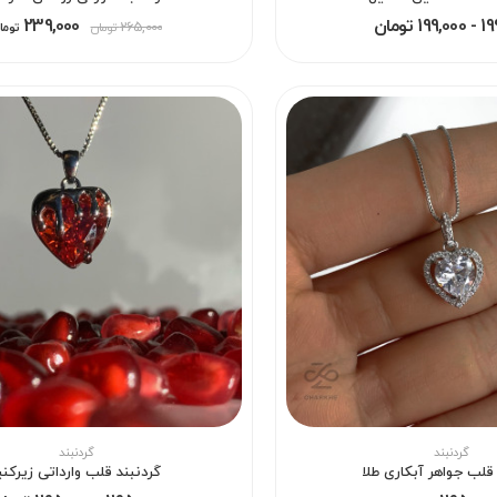
1 تومان
239,000
265,000
تومان
توما
گردنبند
گردنبند
 قلب جواهر آبکاری طلا
گردنبند قلب وارداتی زیرکنی