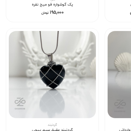
پک گوشواره قو میخ نقره
195,000
تومان
گردنبند
ارداتی
گردنبند عقیق سیم پیچی