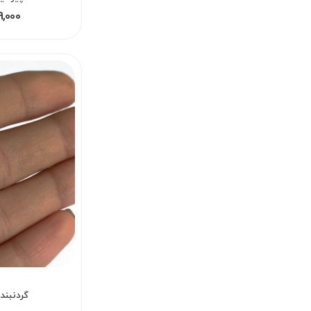
199,000 - 99,000
گردنبند