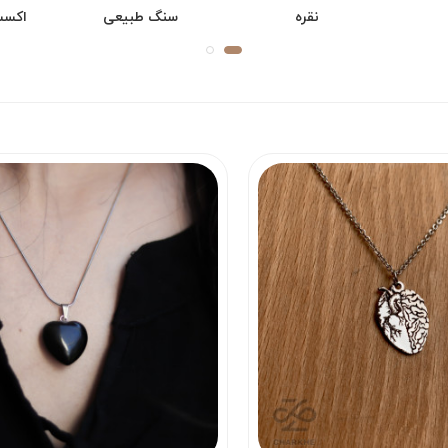
نقره
سنگ طبیعی
اکسس