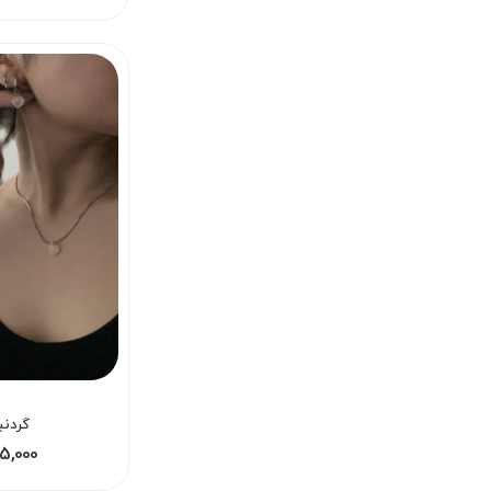
گردنب
125,000 - 259,000