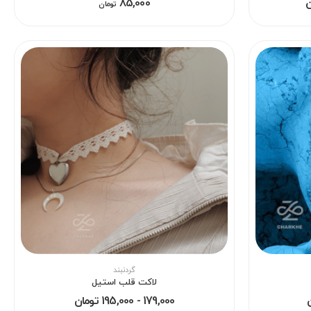
85,000
تومان
گردنبند
لاکت قلب استیل
179,000 - 195,000 تومان