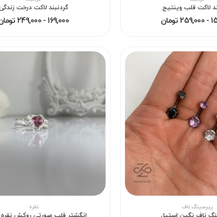
ند لاکت قلب وینتیج
گردنبند لاکت درخت زندگی
 تومان
169,000 - 249,000 تومان
پیرسینگ ناف
نقره
نگ ناف نگین استیل
انگشتر قلب صورتی روکش نقره و