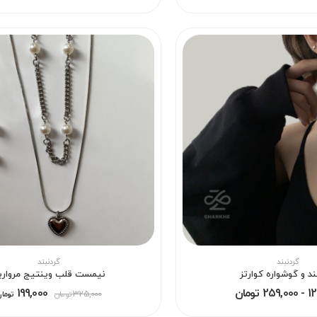
گردنبند
گردنبند
ند و گوشواره کوارتز
نیمست قلب وینتیج مرواری
 تومان
199,000
325,000
تومان
توما