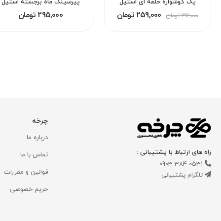
پک گوشواره حلقه ای استیل
پیرسینگ ماه برجسته استیل
259,000 تومان
295,000 تومان
292,000 تومان
چرخه
درباره ما
راه های ارتباط با پشتیبانی :
تماس با ما
0531 384 0903
قوانین و مقررات
تلگرام پشتیبانی
حریم خصوصی