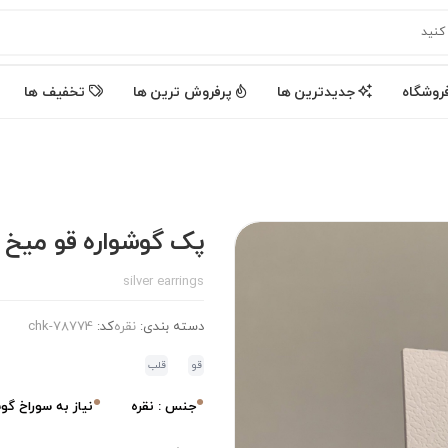
روشگاه
جدیدترین ها
پرفروش ترین ها
تخفیف ها
پک گوشواره قو میخ ن
silver earrings
دسته بندی:
نقره
کد:
chk-78774
قو
قلب
جنس : نقره
نیاز به سوراخ گوش