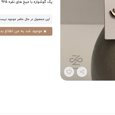
پک گوشواره با میخ های نقره 925 عیار ضد حساسیت با قیمت باور نکردنی رنگ ثابت و ضد حساسیت
این محصول در حال حاضر موجود نیست
موجود شد به من اطلاع بده