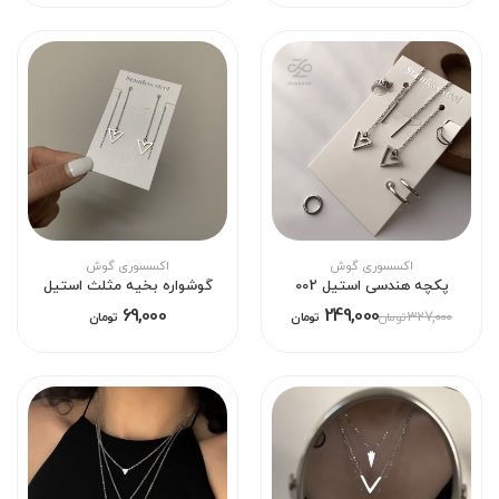
اکسسوری گوش
اکسسوری گوش
پکچه هندسی استیل 002
گوشواره بخیه مثلث استیل
69,000
249,000
327,000
تومان
تومان
تومان