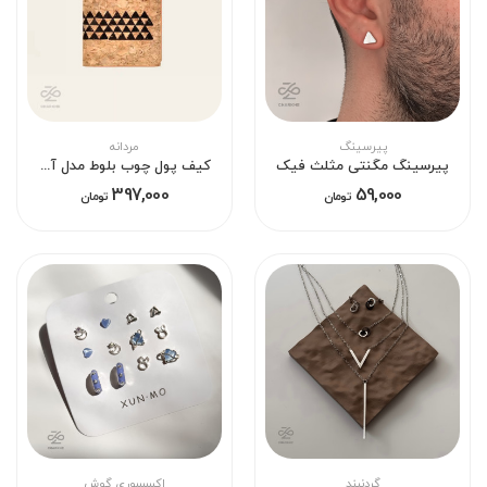
پیرسینگ
مردانه
پیرسینگ مگنتی مثلث فیک
کیف پول چوب بلوط مدل آلپ
397,000
59,000
تومان
تومان
گردنبند
اکسسوری گوش